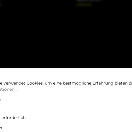
e verwendet Cookies, um eine bestmögliche Erfahrung bieten z
ionen ...
n
必備
新品上市
 erforderlich
en